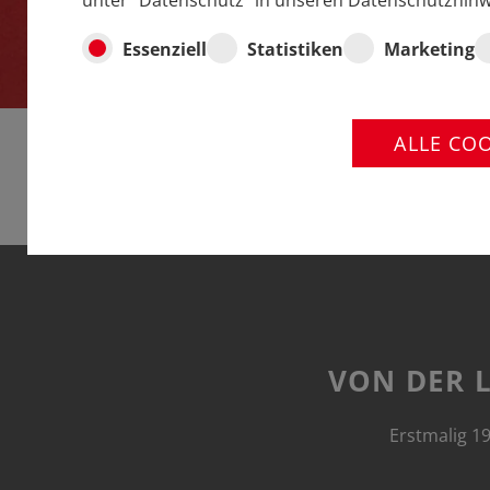
unter "Datenschutz" in unseren Datenschutzhinw
Essenziell
Statistiken
Marketing
ALLE CO
VON DER L
Erstmalig 19