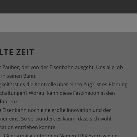
LTE ZEIT
ger Zauber, der von der Eisenbahn ausgeht. Uns alle, ob
r in seinen Bann.
keit? Ist es die Kontrolle über einen Zug? Ist es Planung
Schaltungen? Worauf kann diese Faszination in den
kführen?
e Eisenbahn noch eine große Innovation und der
er eins. So verwundert es kaum, dass sich wohl
ation entziehen konnte.
 TRIX erstmalig unter dem Namen TRIX Express eine