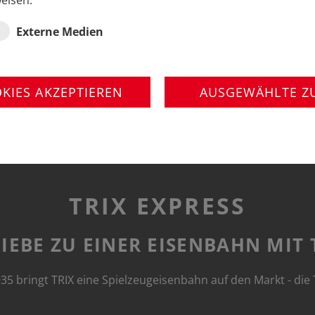
eisen.
Externe Medien
OKIES AKZEPTIEREN
AUSGEWÄHLTE Z
TRIX EXPRESS
IEBE ZU EINER EISENBAHN MIT
35 bringt TRIX eine Spielzeugeisenbahn auf den Markt - die