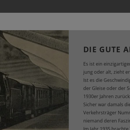
DIE GUTE A
Es ist ein einzigarti
jung oder alt, zieht e
Ist es die Geschwindig
der Gleise oder der 
1930er Jahren zurüc
Sicher war damals di
Verkehrsträger Numm
niemand deren Faszin
Im Jahr 1935 brachte