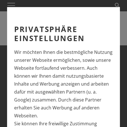
PRIVATSPHÄRE
EINSTELLUNGEN
Wir möchten Ihnen die bestmögliche Nutzung
unserer Webseite ermöglichen, sowie unsere
Unsere Produktübersicht steht derzeit aus
Webseite fortlaufend verbessern. Auch
technischen Gründen leider nicht zur Verfügung.
können wir Ihnen damit nutzungsbasierte
Inhalte und Werbung anzeigen und arbeiten
Wir hoffen, dass wir Ihnen die Seite zeitnah wieder
dafür mit ausgewählten Partnern (u. a.
bereitstellen können.
Google) zusammen. Durch diese Partner
erhalten Sie auch Werbung auf anderen
Ihr Team von Eisenbahn Dörfler in Nürnberg
Webseiten.
Sie können Ihre freiwillige Zustimmung