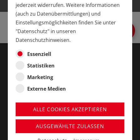
jederzeit widerrufen. Weitere Informationen
(auch zu Datenübermittlungen) und
Einstellungsmöglichkeiten finden Sie unter
"Datenschutz" in unseren
Datenschutzhinweisen.
Essenziell
Statistiken
Marketing
Externe Medien
Eisenbahn Dörfler, Nürnberg
Färberstraße 34/36
ALLE COOKIES AKZEPTIEREN
90402 Nürnberg, Deutschland
Telefon:
0911-227839
AUSGEWÄHLTE ZULASSEN
info@eisenbahn-doerfler.de